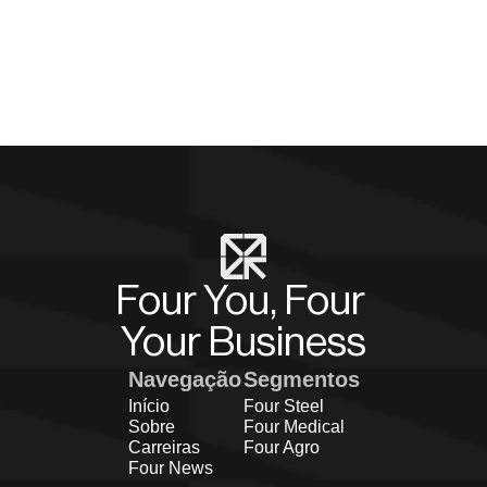
A Fazenda Fedrizzi segue buscando alternativas inteligentes 
de gestão de custos e maximização de resultados. A Four 
Group, como parceira estratégica, contribui ativamente através 
da análise de toda a cadeia de suprimentos, sempre 
identificando novas oportunidades de ganho e eficiência.
Four You, Four 
Your Business
Navegação
Segmentos
Início
Four Steel
Sobre
Four Medical
Carreiras
Four Agro
Four News