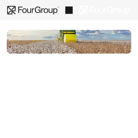
Agro
Cases
Safra de Algodão da Fazenda 
Fedrizzi
A Fazenda Fedrizzi é reconhecida nacionalmente por 
sua alta produtividade no algodão, destacando-se 
pela qualidade excepcional da pluma produzida e 
pelo uso de práticas inovadoras que asseguram 
eficiência em toda a cadeia produtiva.
